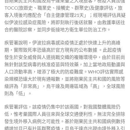
自剛果民主共和國及烏干達來臺之入境旅客，檢疫人員加強
TOCC(旅遊史、職業史、接觸史、群聚史)及健康評估，旅
客入境後均應配合「自主健康管理21天」；經現場評估具疑
似伊波拉感染症風險，將即刻執行後送就醫，由救護車送往
合約醫院診察，並同步銜接地方衛生單位防治工作。
疾管署說明，伊波拉病毒感染疫情正處於快速上升的高峰
期，實際致死率恐遠高於官方現有的公布數據 。此起疫情
發生於安全威脅與人道挑戰交織的複雜環境中，由於目前尚
無針對該型病毒的核准疫苗與特效藥，加上當地政局動盪與
人口流動率高，增添了極大的防疫難度。WHO評估實際感
染規模恐遠大於現有通報數，並將剛果民主共和國的風險等
級評為「非常高」，烏干達及周邊區域為「高」，全球風險
則為「低」。
疾管署評估，該疫情仍集中於該兩國，對我國整體風險仍
低，惟考量國際人員往來與全球交通便利性，無法完全排除
發生境外移入病例之可能性。基於剛果民主共和國病例數持
續增加且已有社區群聚疫情，且烏干達亦出現由境外移入引