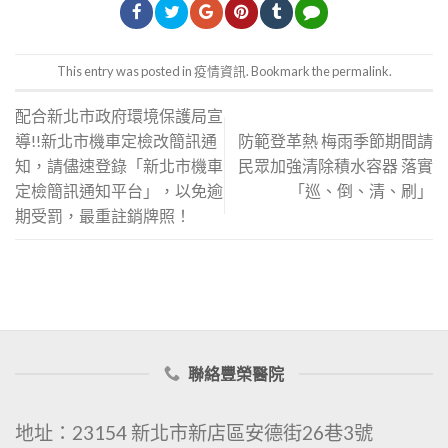
This entry was posted in
疫情資訊
. Bookmark the
permalink
.
配合新北市政府環境保護局宣
導!!新北市機車定檢改簡訊通
防範登革熱 梅雨季節期間請
知，請儘速登錄「新北市機車
民眾加強清除積水容器 落實
定檢簡訊通知平台」，以免逾
「巡、倒、清、刷」
期受罰，最重註銷牌照！
聯絡豐榮醫院
地址：23154 新北市新店區安德街26巷3號