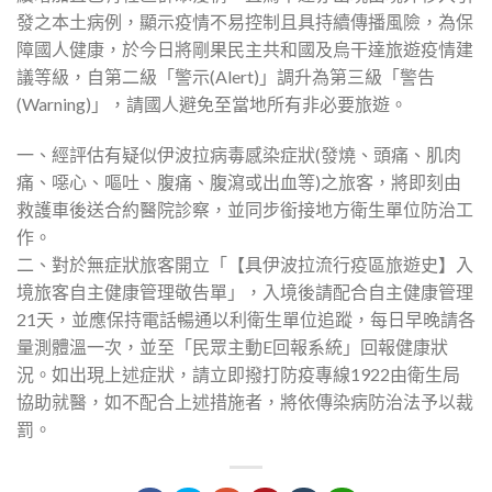
發之本土病例，顯示疫情不易控制且具持續傳播風險，為保
障國人健康，於今日將剛果民主共和國及烏干達旅遊疫情建
議等級，自第二級「警示(Alert)」調升為第三級「警告
(Warning)」，請國人避免至當地所有非必要旅遊。
一、經評估有疑似伊波拉病毒感染症狀(發燒、頭痛、肌肉
痛、噁心、嘔吐、腹痛、腹瀉或出血等)之旅客，將即刻由
救護車後送合約醫院診察，並同步銜接地方衛生單位防治工
作。
二、對於無症狀旅客開立「【具伊波拉流行疫區旅遊史】入
境旅客自主健康管理敬告單」，入境後請配合自主健康管理
21天，並應保持電話暢通以利衛生單位追蹤，每日早晚請各
量測體溫一次，並至「民眾主動E回報系統」回報健康狀
況。如出現上述症狀，請立即撥打防疫專線1922由衛生局
協助就醫，如不配合上述措施者，將依傳染病防治法予以裁
罰。