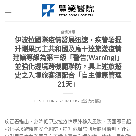
Skip
to
content
疫情資訊
伊波拉國際疫情發展迅速，疾管署提
升剛果民主共和國及烏干達旅遊疫情
建議等級為第三級「警告(Warning)」
並強化邊境跨機關聯防，具上述旅遊
史之入境旅客須配合「自主健康管理
21天」
POSTED ON
2026-07-02
BY
感控公用帳號
疾管署指出，為降低伊波拉疫情境外移入風險，我國即日起
強化邊境跨機關安全聯防，提升港埠監測及攔檢機制，針對