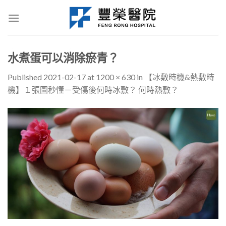
Skip
to
content
水煮蛋可以消除瘀青？
Published
2021-02-17
at
1200 × 630
in
【冰敷時機&熱敷時
機】１張圖秒懂－受傷後何時冰敷？ 何時熱敷？