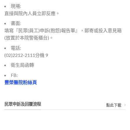
現場:
直接與院內人員立即反應。
書面:
填寫『民眾(員工)申訴(抱怨)報告單』，郵寄或投入意見箱
(放置於本院警衛櫃台)。
電話:
(02)2212-2111分機 9
衛生局函轉
FB:
豐榮醫院粉絲頁
民眾申訴及回覆流程
點此下載