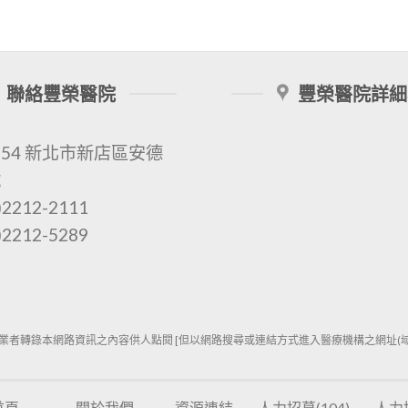
聯絡豐榮醫院
豐榮醫院詳細
154 新北市新店區安德
號
2212-2111
2212-5289
業者轉錄本網路資訊之內容供人點閱 [但以網路搜尋或連結方式進入醫療機構之網址(域)
首頁
關於我們
資源連結
人力招募(104)
人力