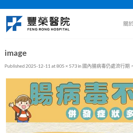
Skip
to
content
關
image
Published
2025-12-11
at
805 × 573
in
國內腸病毒仍處流行期