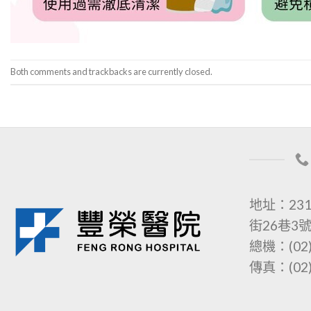
Both comments and trackbacks are currently closed.
地址：23
街26巷3
總機：(02)
傳真：(02)