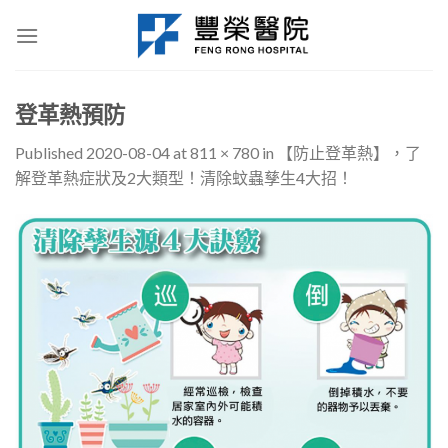
Skip
to
content
登革熱預防
Published
2020-08-04
at
811 × 780
in
【防止登革熱】，了
解登革熱症狀及2大類型！清除蚊蟲孳生4大招！