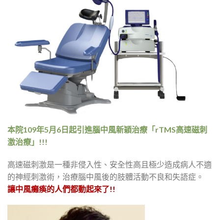
本院109年5月6日起引進腦中風新穎治療「rTMS高速磁刺
激治療」!!!
高速磁刺激是一種非侵入性、安全性高且極少造成病人不適
的神經刺激術，治療腦中風後的肢體活動不良和失語症。
讓中風癱瘓的人們都動起來了!!