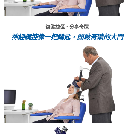
復健捷徑．分享奇蹟
神經調控像一把鑰匙，開啟奇蹟的大門