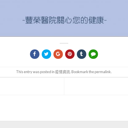
This entry was posted in
疫情資訊
. Bookmark the
permalink
.