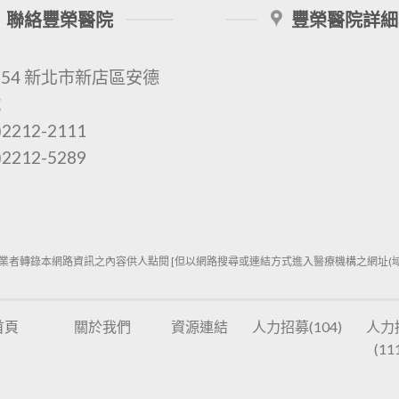
聯絡豐榮醫院
豐榮醫院詳細
154 新北市新店區安德
號
2212-2111
2212-5289
業者轉錄本網路資訊之內容供人點閱 [但以網路搜尋或連結方式進入醫療機構之網址(域)
首頁
關於我們
資源連結
人力招募(104)
人力
(11