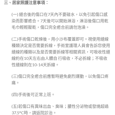
三、居家照護注意事項：
(一) 縫合後的傷口在7天內不要碰水，以免引起傷口感
染而影響癒合。7天後可以開始淋浴，淋浴後傷口用乾
毛巾輕輕壓乾，傷口完全癒合前請勿泡澡。
(二)手術傷口乾燥後，用小沙布覆蓋即可。視使用縫線
種類決定是否需要拆線，手術室護理人員會告訴您使用
縫線的種類以及是否需要拆線等相關資訊，可吸收性縫
線約在10天左右由人體自 行吸收，不必拆線；不吸收
性縫線則在10-14天拆線。
(三)傷口完全癒合前應暫時避免劇烈運動，以免傷口疼
痛。
(四)手術後可正常上班。
(五)若傷口有異味出血、臭味；膿性分泌物或發燒超過
37.5°C時，請返院診治。