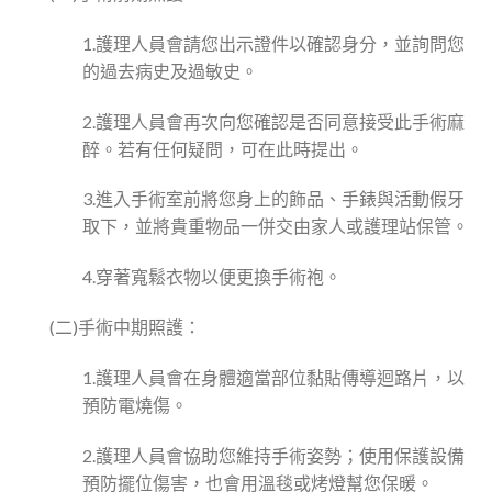
1.護理人員會請您出示證件以確認身分，並詢問您
的過去病史及過敏史。
2.護理人員會再次向您確認是否同意接受此手術麻
醉。若有任何疑問，可在此時提出。
3.進入手術室前將您身上的飾品、手錶與活動假牙
取下，並將貴重物品一併交由家人或護理站保管。
4.穿著寬鬆衣物以便更換手術袍。
(二)手術中期照護：
1.護理人員會在身體適當部位黏貼傳導迴路片，以
預防電燒傷。
2.護理人員會協助您維持手術姿勢；使用保護設備
預防擺位傷害，也會用溫毯或烤燈幫您保暖。