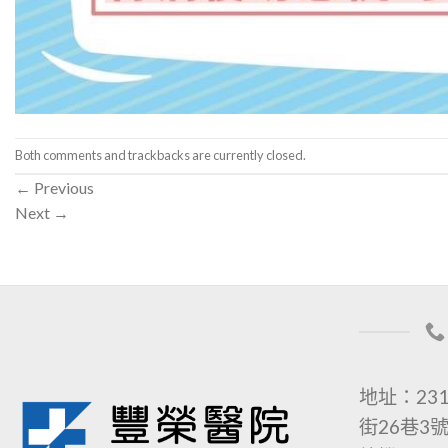
Both comments and trackbacks are currently closed.
←
Previous
Next
→
地址：23
街26巷3