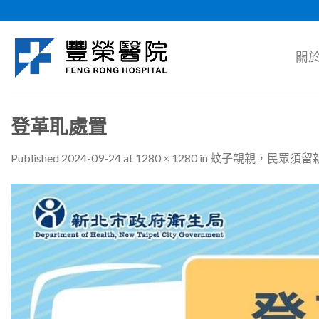
Skip
to
content
關
登革耴處置
Published
2024-09-24
at
1280 × 1280
in
蚊子親親，民眾須留新