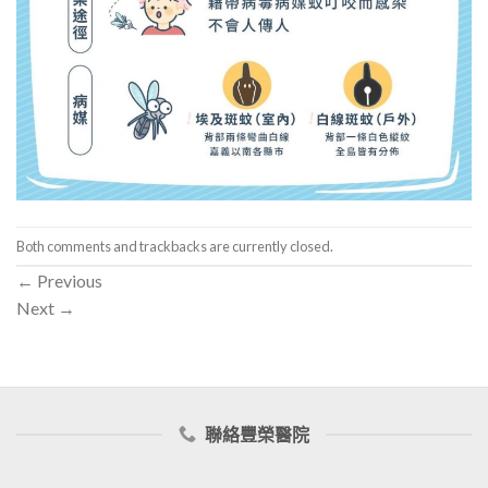
Both comments and trackbacks are currently closed.
←
Previous
Next
→
聯絡豐榮醫院