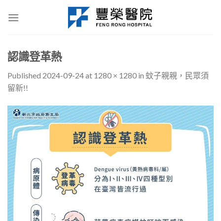
Skip
to
content
認識登革熱
Published
2024-09-24
at
1280 × 1280
in
蚊子親親，民眾須
留新!!