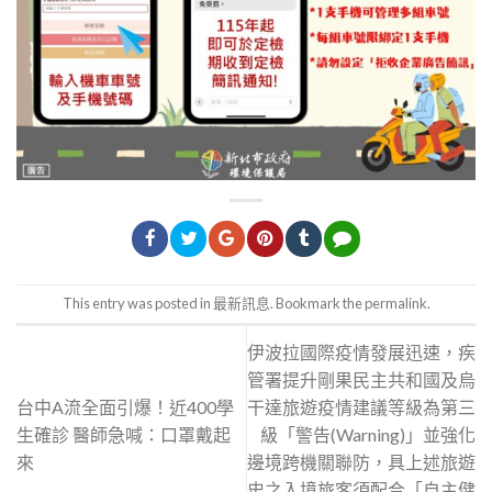
This entry was posted in
最新訊息
. Bookmark the
permalink
.
伊波拉國際疫情發展迅速，疾
管署提升剛果民主共和國及烏
台中A流全面引爆！近400學
干達旅遊疫情建議等級為第三
生確診 醫師急喊：口罩戴起
級「警告(Warning)」並強化
來
邊境跨機關聯防，具上述旅遊
史之入境旅客須配合「自主健