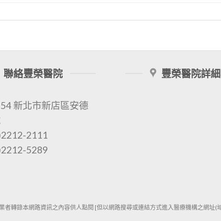
聯絡豐榮醫院
豐榮醫院詳細
154 新北市新店區安德
號
2212-2111
2212-5289
業者轉錄本網路資訊之內容供人點閱 [但以網路搜尋或連結方式進入醫療機構之網址(域)