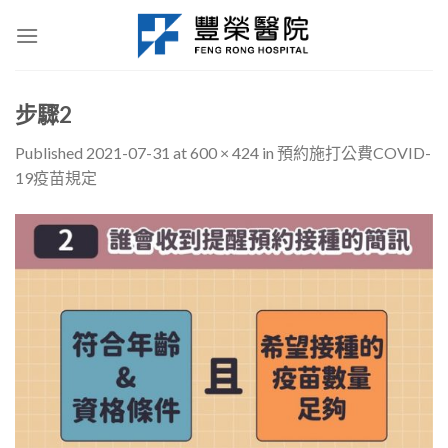
Skip
to
content
步驟2
Published
2021-07-31
at
600 × 424
in
預約施打公費COVID-
19疫苗規定