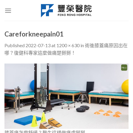
Skip
to
content
Careforkneepain01
Published
2022-07-13
at
1200 × 630
in
術後膝蓋痛原因出在
哪？復健科專家這麼做痛楚掰掰！
膝蓋痛怎麼舒緩？醫生這樣做痛處掰掰