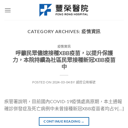
Skip
to
content
CATEGORY ARCHIVES:
疫情資訊
疫情資訊
呼籲民眾儘速接種XBB疫苗，以提升保護
力，本院持續為社區民眾接種新冠XBB疫苗
中
POSTED ON
2024-03-04
BY
感控公用帳號
疾管署說明，目前國內COVID-19疫情處高原期，本土通報
確診併發症及死亡病例中未曾接種新冠XBB疫苗者均占9 […]
CONTINUE READING
→