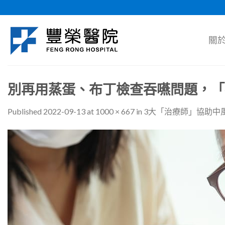
Skip
to
content
關
別再用蒸蛋、布丁檢查吞嚥問題，「
Published
2022-09-13
at
1000 × 667
in
3大「治療師」協助中