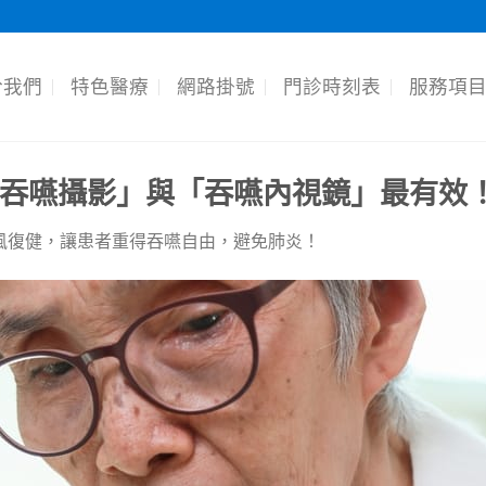
於我們
特色醫療
網路掛號
門診時刻表
服務項
吞嚥攝影」與「吞嚥內視鏡」最有效
風復健，讓患者重得吞嚥自由，避免肺炎！