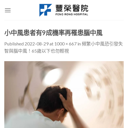
Skip
to
content
小中風患者有9成機率再罹患腦中風
Published
2022-08-29
at
1000 × 667
in
頻繁小中風恐引發失
智與腦中風！65歲以下也勿輕視