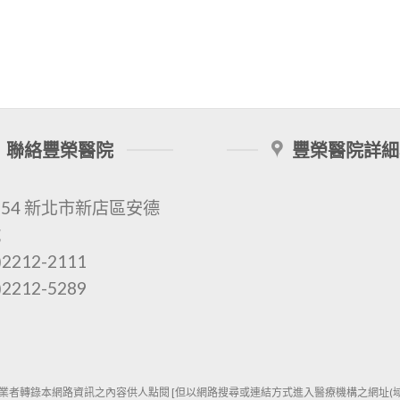
聯絡豐榮醫院
豐榮醫院詳細
154 新北市新店區安德
號
2212-2111
2212-5289
業者轉錄本網路資訊之內容供人點閱 [但以網路搜尋或連結方式進入醫療機構之網址(域)