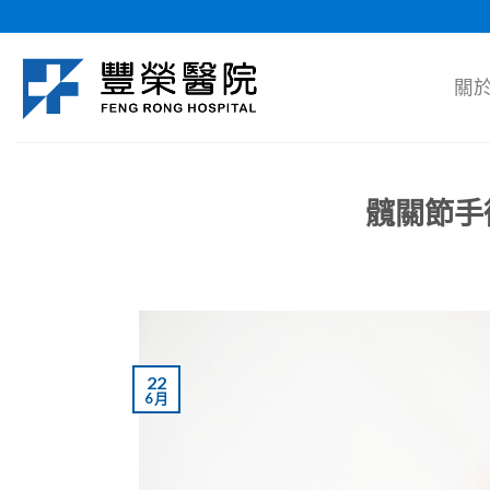
Skip
to
content
關
髖關節手
22
6 月