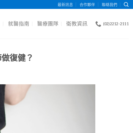
最新訊息
合作夥伴
聯絡我們
目
就醫指南
醫療團隊
衛教資訊
(02)2212-2111
節做復健？