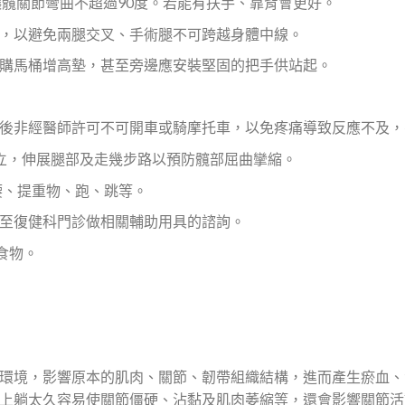
讓髖關節彎曲不超過90度。若能有扶手、靠背會更好。
，以避免兩腿交叉、手術腿不可跨越身體中線。
購馬桶增高墊，甚至旁邊應安裝堅固的把手供站起。
後非經醫師許可不可開車或騎摩托車，以免疼痛導致反應不及，
立，伸展腿部及走幾步路以預防髖部屈曲攣縮。
腰、提重物、跑、跳等。
至復健科門診做相關輔助用具的諮詢。
食物。
環境，影響原本的肌肉、關節、韌帶組織結構，進而產生瘀血、
上躺太久容易使關節僵硬、沾黏及肌肉萎縮等，還會影響關節活