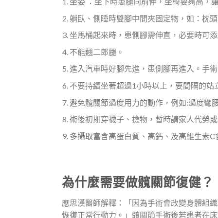
坐姿 ：坐下時患腿向前伸，坐椅要夠高，
躺臥、側睡時雙腳中間夾固定物，如：枕頭
坐馬桶起來時，患側腳需伸直，必要時可添
不能翹二郎腿。
進入汽車時好腳先進，患側腳再進入。手術
不要持續坐著超過1小時以上，要間隔的站
避免髖關節過度用力的動作，例如:過度彎
術後初期穿襪子、撿物，暫時請家人代勞或
多攝取富含高蛋白質、高鈣、及高維生素C
為什麼需要做髖關節復健？
應思漢醫師解釋：「因為手術會改變身體組織
恢復正常行動力。」髖關節手術後若患者在床