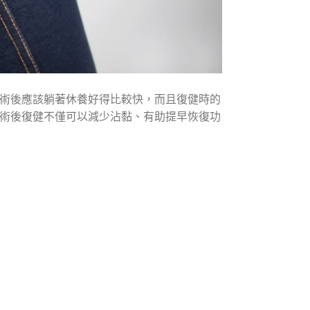
術後應該躺著休養好得比較快，而且復健時的
術後復健不僅可以減少沾黏、有助提早恢復功