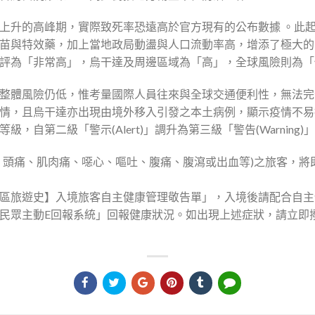
上升的高峰期，實際致死率恐遠高於官方現有的公布數據 。此
苗與特效藥，加上當地政局動盪與人口流動率高，增添了極大的
級評為「非常高」，烏干達及周邊區域為「高」，全球風險則為
整體風險仍低，惟考量國際人員往來與全球交通便利性，無法完
情，且烏干達亦出現由境外移入引發之本土病例，顯示疫情不易
，自第二級「警示(Alert)」調升為第三級「警告(Warnin
、頭痛、肌肉痛、噁心、嘔吐、腹痛、腹瀉或出血等)之旅客，將
區旅遊史】入境旅客自主健康管理敬告單」，入境後請配合自主
民眾主動E回報系統」回報健康狀況。如出現上述症狀，請立即撥