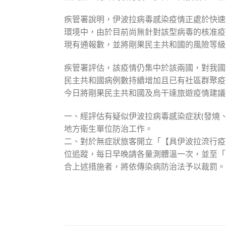
疾管署說明，伊波拉病毒感染疫情正處於快速
環境中，由於目前尚無針對該型病毒的核准疫
現有通報數，並將剛果民主共和國的風險等
疾管署評估，該疫情仍集中於該兩國，對我國
民主共和國病例數持續增加且已有社區群聚疫
今日將剛果民主共和國及烏干達旅遊疫情建議等級
一、經評估有疑似伊波拉病毒感染症狀(發燒
地方衛生單位防治工作。
二、對於無症狀旅客開立「【具伊波拉流行疫
位追蹤，每日早晚請各量測體溫一次，並至「
合上述措施者，將依傳染病防治法予以裁罰。