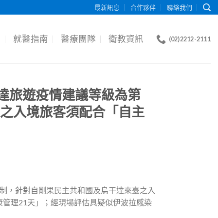
最新訊息
合作夥伴
聯絡我們
目
就醫指南
醫療團隊
衛教資訊
(02)2212-2111
達旅遊疫情建議等級為第
遊史之入境旅客須配合「自主
制，針對自剛果民主共和國及烏干達來臺之入
康管理21天」；經現場評估具疑似伊波拉感染