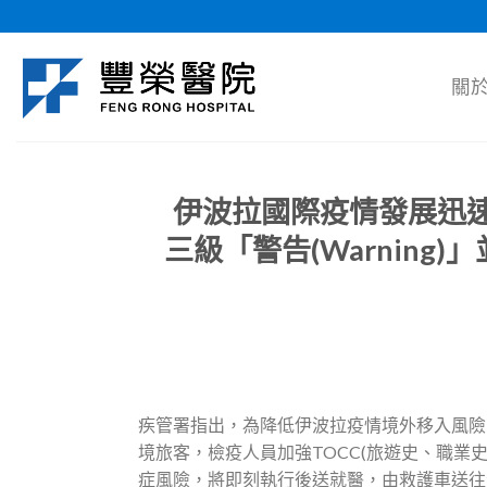
Skip
to
content
關
伊波拉國際疫情發展迅
三級「警告(Warnin
疾管署指出，為降低伊波拉疫情境外移入風險
境旅客，檢疫人員加強TOCC(旅遊史、職業
症風險，將即刻執行後送就醫，由救護車送往