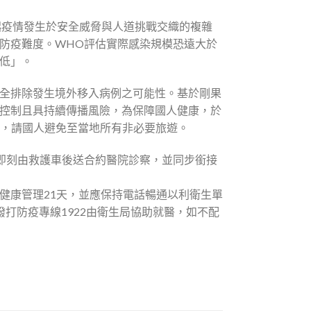
起疫情發生於安全威脅與人道挑戰交織的複雜
防疫難度。WHO評估實際感染規模恐遠大於
「低」。
全排除發生境外移入病例之可能性。基於剛果
控制且具持續傳播風險，為保障國人健康，於
g)」，請國人避免至當地所有非必要旅遊。
即刻由救護車後送合約醫院診察，並同步銜接
健康管理21天，並應保持電話暢通以利衛生單
打防疫專線1922由衛生局協助就醫，如不配