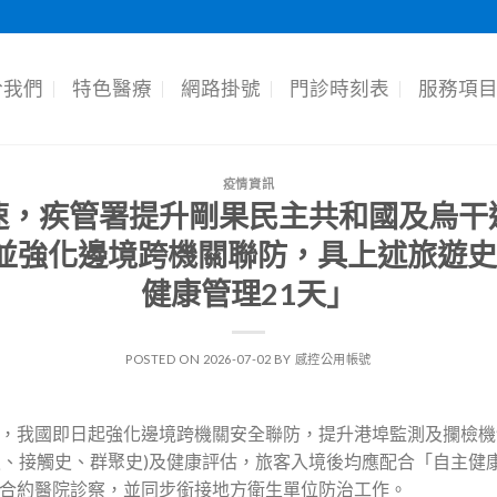
於我們
特色醫療
網路掛號
門診時刻表
服務項
疫情資訊
速，疾管署提升剛果民主共和國及烏干
g)」並強化邊境跨機關聯防，具上述旅
健康管理21天」
POSTED ON
2026-07-02
BY
感控公用帳號
，我國即日起強化邊境跨機關安全聯防，提升港埠監測及攔檢機
史、接觸史、群聚史)及健康評估，旅客入境後均應配合「自主健
合約醫院診察，並同步銜接地方衛生單位防治工作。