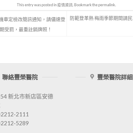
This entry was posted in
疫情資訊
. Bookmark the
permalink
.
防範登革熱 梅雨季節期間請
市機車定檢改簡訊通知，請儘速登
期受罰，最重註銷牌照！
聯絡豐榮醫院
豐榮醫院詳細
154 新北市新店區安德
號
2212-2111
2212-5289