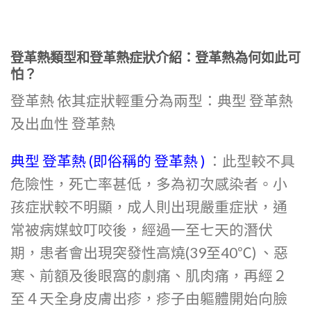
登革熱類型和登革熱症狀介紹：登革熱為何如此可
怕？
登革熱
依其症狀輕重分為兩型：典型 登革熱
及出血性 登革熱
典型 登革熱 (即俗稱的 登革熱 )
：此型較不具
危險性，死亡率甚低，多為初次感染者。小
孩症狀較不明顯，成人則出現嚴重症狀，通
常被病媒蚊叮咬後，經過一至七天的潛伏
期，患者會出現突發性高燒(39至40℃) 、惡
寒、前額及後眼窩的劇痛、肌肉痛，再經２
至４天全身皮膚出疹，疹子由軀體開始向臉