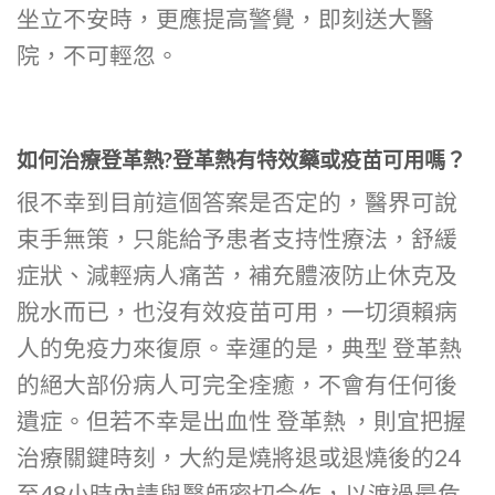
坐立不安時，更應提高警覺，即刻送大醫
院，不可輕忽。
如何治療登革熱?登革熱有特效藥或疫苗可用嗎？
很不幸到目前這個答案是否定的，醫界可說
束手無策，只能給予患者支持性療法，舒緩
症狀、減輕病人痛苦，補充體液防止休克及
脫水而已，也沒有效疫苗可用，一切須賴病
人的免疫力來復原。幸運的是，典型 登革熱
的絕大部份病人可完全痊癒，不會有任何後
遺症。但若不幸是出血性 登革熱 ，則宜把握
治療關鍵時刻，大約是燒將退或退燒後的24
至48小時內請與醫師密切合作，以渡過最危