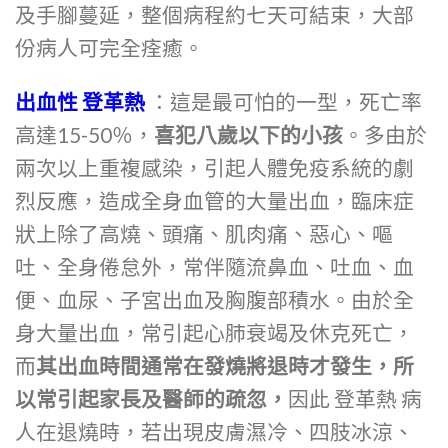
及手腳蔓延，整個病程約七天可結束，大部
份病人可完全痊癒。
出血性 登革熱
：這是最可怕的一型，死亡率
高達15-50％，
喜犯八歲以下的小孩
。多由於
兩次以上重複感染，引起人體免疫系統的劇
烈反應，造成全身血管的大量出血，臨床症
狀上除了高燒、頭痛、肌肉痛、惡心、嘔
吐、全身倦怠外，常伴隨流鼻血、吐血、血
便、血尿、子宮出血及胸腹部積水。由於全
身大量出血，常引起心肺衰竭及休克死亡，
而
其出血時間通常在發燒將退時才發生，所
以常引起家長及醫師的疏忽，
因此 登革熱 病
人在退燒時，若出現皮膚濕冷、四肢冰涼、