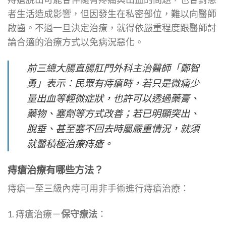
者生活造成影響，但因發生在私密部位，難以向醫師
啟齒。不過一旦決定治療，就得依嚴重程度跟醫師討
論合適的治療方式以免病況惡化。
前三總大腸直腸肛門外科主治醫師「鄭智
勇」表示：民眾有痔瘡時，若只是微痛少
量出血等輕微症狀，也許可以透過藥膏、
藥物、塞劑等方式改善；若已明顯突出、
脫垂、甚至塞不回去時屬嚴重情況，就須
就醫積極治療痔瘡。
痔瘡治療有哪些方法？
痔瘡一至三級內痔可用非手術進行痔瘡治療：
痔瘡治療－
保守療法
：