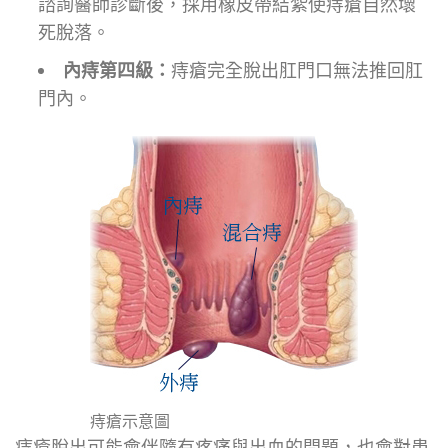
諮詢醫師診斷後，採用橡皮帶結紮使痔瘡自然壞
死脫落。
內痔第四級：
痔瘡完全脫出肛門口無法推回肛
門內。
痔瘡示意圖
痔瘡脫出可能會伴隨有疼痛與出血的問題，也會對患