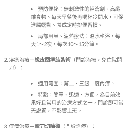
預防便祕：無刺激性的輕瀉劑、高纖
維食物、每天早餐後再喝杯冷開水，可促
進腸蠕動、養成定時排便習慣。
局部用藥、溫熱療法：溫水坐浴，每
天1～2次，每次10～15分鐘。
痔瘡治療－
橡皮圈痔結紮術
（門診治療，免住院開
刀）：
適用範圍：第二、三級中度內痔。
特點：簡單、迅速、方便，為目前效
果好且常用的治療方式之一，門診即可當
天處置，不影響上班。
痔瘡治療－
電刀切除術
（門診治療）：