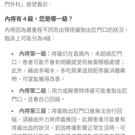
門外科」掛號看診．
內痔有４級，您是哪一級？
內痔因為嚴重程不同而出現痔瘡脫出肛門口的狀況，
臨床上可區分為4級：
內痔第一級：
痔瘡仍在直腸內，未超過肛門
口。患者可能不會有明顯感受而無需積極處理；
此外，藉由多喝水、多吃蔬果或搭配痔瘡消腫藥
物，可望能獲得改善。
內痔第二級：
用力或解便時痔瘡可能會脫出肛
門口，且會自己回縮。
內痔第三級：
痔瘡脫出肛門口後無法自行回
縮，須藉由外力將痔瘡推回。此類患者可能會有
痔瘡出血的狀況，若因疼痛影響正常生活時，可