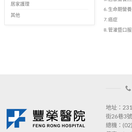
居家護理
生命期營養
其他
癌症
管灌暨口服
地址：23
街26巷3
總機：(02)