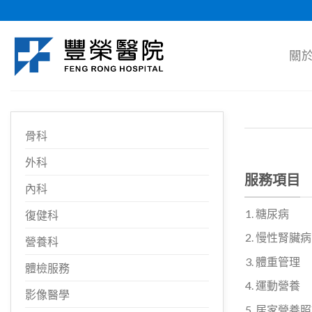
Skip
to
content
關
骨科
外科
服務項目
內科
糖尿病
復健科
慢性腎臟病
營養科
體重管理
體檢服務
運動營養
影像醫學
居家營養照