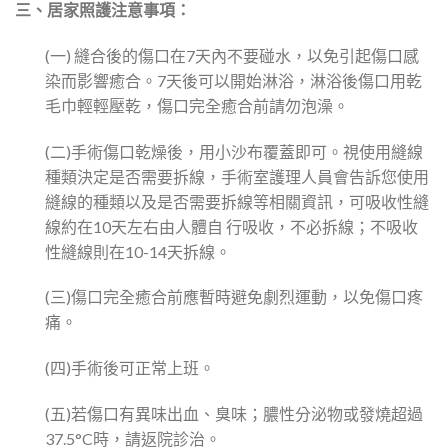
三、居家照護注意事項：
(一) 縫合後的傷口在7天內不要碰水，以免引起傷口感
染而影響癒合。7天後可以開始淋浴，淋浴後傷口用乾
毛巾輕輕壓乾，傷口完全癒合前請勿泡澡。
(二)手術傷口乾燥後，用小沙布覆蓋即可。視使用縫線
種類決定是否需要拆線，手術室護理人員會告訴您使用
縫線的種類以及是否需要拆線等相關資訊，可吸收性縫
線約在10天左右由人體自 行吸收，不必拆線；不吸收
性縫線則在10-14天拆線。
(三)傷口完全癒合前應暫時避免劇烈運動，以免傷口疼
痛。
(四)手術後可正常上班。
(五)若傷口有異味出血、臭味；膿性分泌物或發燒超過
37.5°C時，請返院診治。