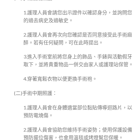
1.護理人員會請您出示證件以確認身分，並詢問您
的過去病史及過敏史。
2.護理人員會再次向您確認是否同意接受此手術麻
醉。若有任何疑問，可在此時提出。
3.進入手術室前將您身上的飾品、手錶與活動假牙
取下，並將貴重物品一併交由家人或護理站保管。
4.穿著寬鬆衣物以便更換手術袍。
(二)手術中期照護：
1.護理人員會在身體適當部位黏貼傳導迴路片，以
預防電燒傷。
2.護理人員會協助您維持手術姿勢；使用保護設備
預防擺位傷害，也會用溫毯或烤燈幫您保暖。