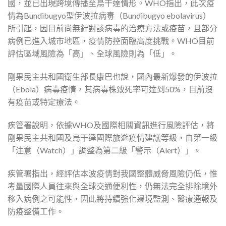
國，並已出現跨境傳播至烏干達情形。WHO指出，此次疫
情為Bundibugyo型伊波拉病毒（Bundibugyo ebolavirus）
所引起，因目前尚無針對該病毒的治療方法或疫苗，且部分
病例已進入城市地區，疫情防控面臨高度挑戰。WHO目前
評估區域風險為「高」、全球風險則為「低」。
剛果民主共和國衛生部長康巴也說，國內最新爆發的伊波拉
（Ebola）病毒疫情，其病毒株致死率可達到50%，目前沒
有疫苗或特定療法。
疾管署說明，依據WHO及國際相關資訊進行風險評估，將
剛果民主共和國及烏干達國際旅遊疫情建議等級，自第一級
「注意（Watch）」調整為第二級「警示（Alert）」。
疾管署指出，經評估本波疫情對我國整體威脅風險仍低，惟
考量國際人員往來與全球交通便利性，仍無法完全排除境外
移入病例之可能性，因此將持續強化邊境監測、醫療通報及
防疫整備工作。