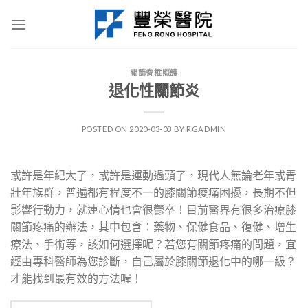
Skip
to
content
關節脊椎照護
退化性關節炎
POSTED ON
2020-03-03
BY
RGADMIN
或許是年紀大了，或許是運動過頭了，現代人無論老年或青
壯年族群，普遍都有程度不一的膝關節痠痛困擾，長期不但
影響行動力，就連心情也會很鬱卒！目前醫界有很多治療膝
關節疼痛的辦法，其中包含：藥物、保健食品、復健、增生
療法、手術等，該如何選擇呢？若您有關節疼痛的問題，宜
經由專科醫師為您診斷，自己屬於膝關節退化中的哪一級？
才能找到最有效的方法喔！