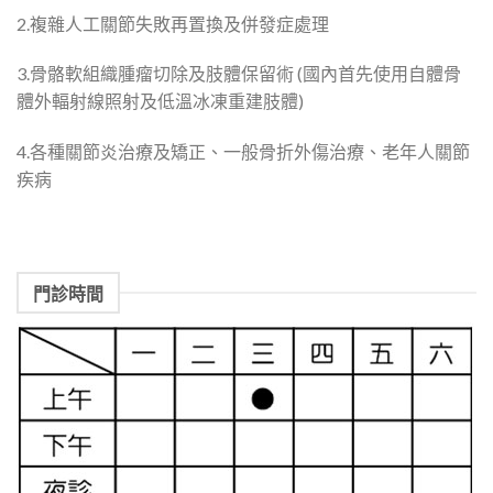
2.複雜人工關節失敗再置換及併發症處理
3.骨骼軟組織腫瘤切除及肢體保留術 (國內首先使用自體骨
體外輻射線照射及低溫冰凍重建肢體)
4.各種關節炎治療及矯正、一般骨折外傷治療、老年人關節
疾病
門診時間