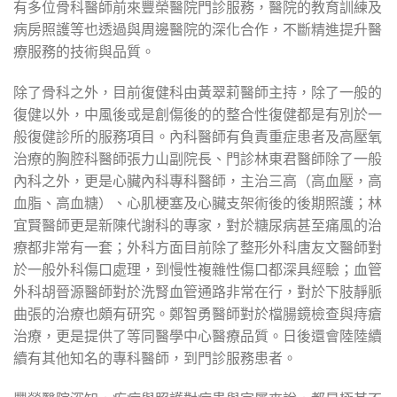
有多位骨科醫師前來豐榮醫院門診服務，醫院的教育訓練及
病房照護等也透過與周邊醫院的深化合作，不斷精進提升醫
療服務的技術與品質。
除了骨科之外，目前復健科由黃翠莉醫師主持，除了一般的
復健以外，中風後或是創傷後的的整合性復健都是有別於一
般復健診所的服務項目。內科醫師有負責重症患者及高壓氧
治療的胸腔科醫師張力山副院長、門診林東君醫師除了一般
內科之外，更是心臟內科專科醫師，主治三高（高血壓，高
血脂、高血糖）、心肌梗塞及心臟支架術後的後期照護；林
宜賢醫師更是新陳代謝科的專家，對於糖尿病甚至痛風的治
療都非常有一套；外科方面目前除了整形外科唐友文醫師對
於一般外科傷口處理，到慢性複雜性傷口都深具經驗；血管
外科胡晉源醫師對於洗腎血管通路非常在行，對於下肢靜脈
曲張的治療也頗有研究。鄭智勇醫師對於檔腸鏡檢查與痔瘡
治療，更是提供了等同醫學中心醫療品質。日後還會陸陸續
續有其他知名的專科醫師，到門診服務患者。