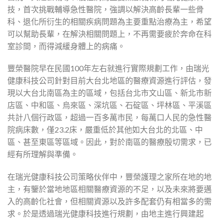
技，首次挑戰輔導急性醫院，強調以解決高齡長輩一些骨
科、退化所衍生的相關疾病問題為主要重點治療為主，希望
可以幫助長輩，在解決相關問題上，不再需要疲於奔命在科
室診間，而得減緩身體上的病痛。
豐榮醫院早在民國100年左右就進行實際規劃工作，由瑞光
健康科技公司針對目前大台北地區的醫療資源進行評估，發
現以大台北南區為主的區域，包括台北市文山區、新北市新
店區、中和區、烏來區、深坑區、石碇區、坪林區、平溪區
共計八個行政區，超過一百多萬市民，每萬口人民的急性醫
院病床數，僅23.2床，嚴重低於其他如大台北的北區、中
區、甚至東區等區域。因此，對於南區的醫療殷切需求，已
經有所理解與準備。
在瑞光健康科技公司策略伙伴中，豐榮護理之家所在地的地
主，有鑒於當地地區相關醫療資源的不足，以及未來將要邁
入的高齡化社會，但相關資源以及許多配套仍有相當多的需
求。於是透過瑞光健康科技進行規劃，由地主進行興建起