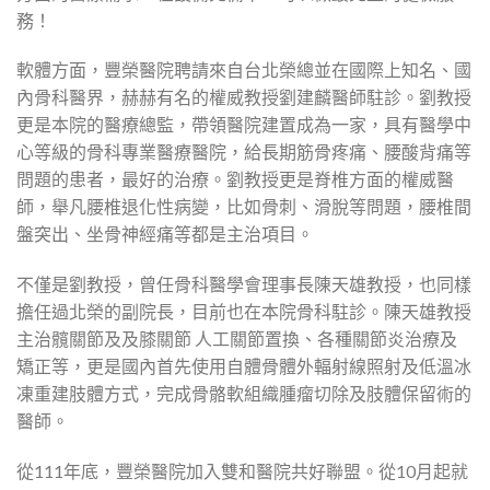
務！
軟體方面，豐榮醫院聘請來自台北榮總並在國際上知名、國
內骨科醫界，赫赫有名的權威教授劉建麟醫師駐診。劉教授
更是本院的醫療總監，帶領醫院建置成為一家，具有醫學中
心等級的骨科專業醫療醫院，給長期筋骨疼痛、腰酸背痛等
問題的患者，最好的治療。劉教授更是脊椎方面的權威醫
師，舉凡腰椎退化性病變，比如骨刺、滑脫等問題，腰椎間
盤突出、坐骨神經痛等都是主治項目。
不僅是劉教授，曾任骨科醫學會理事長陳天雄教授，也同樣
擔任過北榮的副院長，目前也在本院骨科駐診。陳天雄教授
主治髖關節及及膝關節 人工關節置換、各種關節炎治療及
矯正等，更是國內首先使用自體骨體外輻射線照射及低溫冰
凍重建肢體方式，完成骨骼軟組織腫瘤切除及肢體保留術的
醫師。
從111年底，豐榮醫院加入雙和醫院共好聯盟。從10月起就