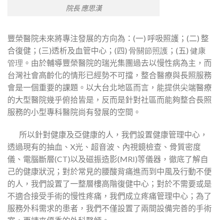
院長 應思漢
豐榮醫院未來將專注發展的方向為：
(
一
)
呼吸照護；
(
二
)
整
合復健；
(
三
)
透析及血管中心；
(
四
) 骨關節照護
；
(
五
) 健康
管理
。由於輔導豐榮醫院的瑞光集團過去以慢性病為主，而
台灣社會高齡化的情形已經勢不可擋，整合醫療與長照服務
會是一個重要的課題。以大台北地區而言，能提供尖端醫療
的大型醫院幾乎俯拾皆是，反而是針對社區而能夠整合長照
服務的小型專科醫院尚有發展的空間。
所以針對健康及亞健康的人，我們設置健康管理中心，
透過現有的抽血、
X
光、超音波、內視鏡檢查、骨質密度
儀、電腦斷層(CT)以及磁振造影
(MRI)
等儀器，徹底了解自
己的健康狀況；對於常見的腰酸背痛進而到中風及行動不便
的人，我們設置了一整層樓高階復健中心；對於不需要或是
不適合接受手術的慢性疼痛，我們成立疼痛管理中心；為了
服務外科需求的患者，我們不僅設置了兩間設備完善的手術