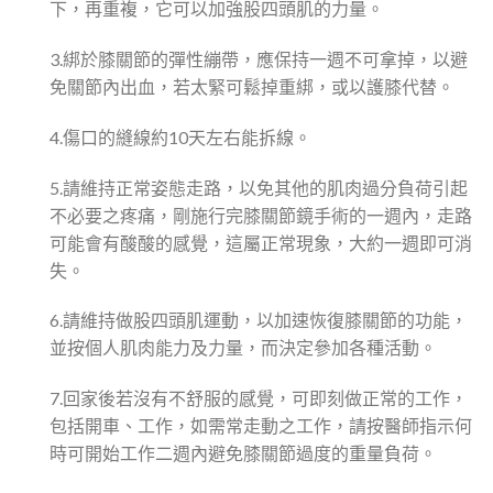
下，再重複，它可以加強股四頭肌的力量。
3.綁於膝關節的彈性繃帶，應保持一週不可拿掉，以避
免關節內出血，若太緊可鬆掉重綁，或以護膝代替。
4.傷口的縫線約10天左右能拆線。
5.請維持正常姿態走路，以免其他的肌肉過分負荷引起
不必要之疼痛，剛施行完膝關節鏡手術的一週內，走路
可能會有酸酸的感覺，這屬正常現象，大約一週即可消
失。
6.請維持做股四頭肌運動，以加速恢復膝關節的功能，
並按個人肌肉能力及力量，而決定參加各種活動。
7.回家後若沒有不舒服的感覺，可即刻做正常的工作，
包括開車、工作，如需常走動之工作，請按醫師指示何
時可開始工作二週內避免膝關節過度的重量負荷。