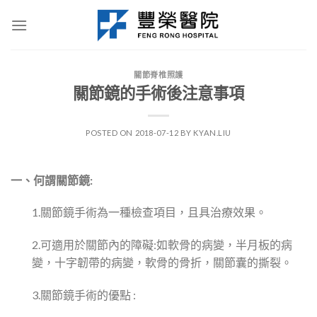
Skip
to
content
關節脊椎照護
關節鏡的手術後注意事項
POSTED ON
2018-07-12
BY
KYAN.LIU
一、何謂關節鏡:
1.關節鏡手術為一種檢查項目，且具治療效果。
2.可適用於關節內的障礙:如軟骨的病變，半月板的病
變，十字韌帶的病變，軟骨的骨折，關節囊的撕裂。
3.關節鏡手術的優點 :