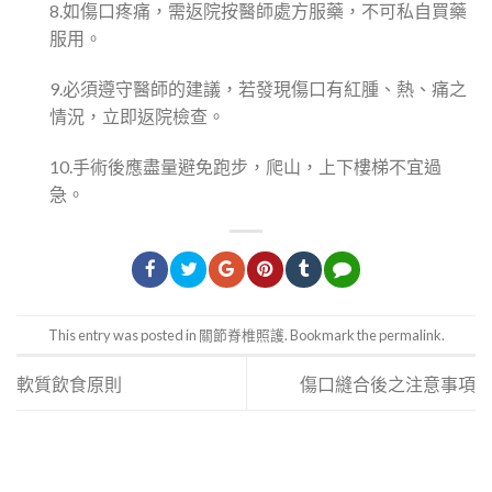
8.如傷口疼痛，需返院按醫師處方服藥，不可私自買藥
服用。
9.必須遵守醫師的建議，若發現傷口有紅腫、熱、痛之
情況，立即返院檢查。
10.手術後應盡量避免跑步，爬山，上下樓梯不宜過
急。
This entry was posted in
關節脊椎照護
. Bookmark the
permalink
.
軟質飲食原則
傷口縫合後之注意事項