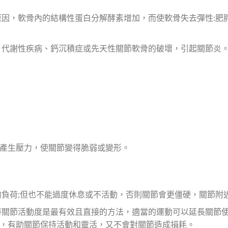
原因，軟骨內的結構性蛋白分解酵素增加，而使軟骨失去彈性:肥
、代謝性疾病、鈣沉積症或先天性關節軟骨的破壞，引起關節炎
產生壓力，使關節變得脆弱或變形。
的負荷;但也不能過度休息或不活動，否則關節會更僵硬，關節附
持關節活動度是最有效且直接的方法，適當的運動可以延長關節
，有助關節保持活動和靈活，又不會對關節造成損耗。