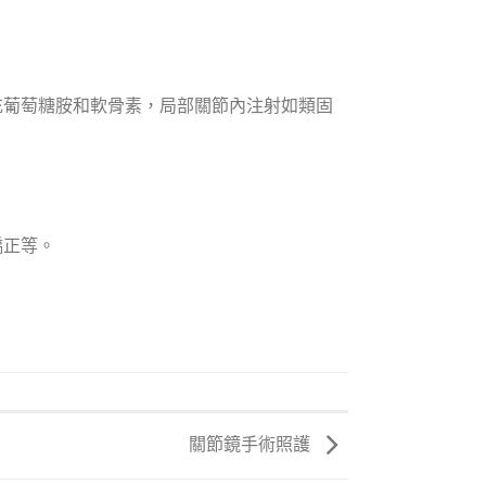
充葡萄糖胺和軟骨素，局部關節內注射如類固
矯正等。
關節鏡手術照護