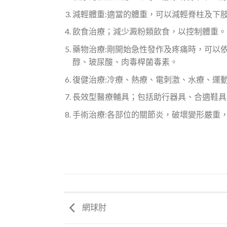
減輕體重:適當的體重，可以減輕脊柱及下
飲食治療；減少澱粉類飲食，以控制體重。
藥物治療:剛開始急性發作及疼痛時，可以
醇、玻尿酸、肉毒桿菌毒素。
復健治療:冷療、熱療、電刺激、水療、運
長效型醫療輔具；包括助行器具、合適鞋具
手術治療:各部位的關節炎，破壞變形嚴重
網球肘