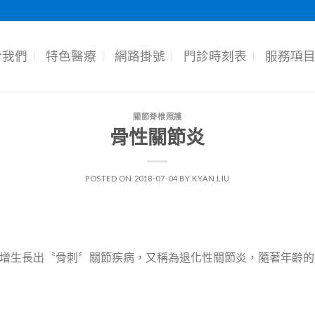
於我們
特色醫療
網路掛號
門診時刻表
服務項
關節脊椎照護
骨性關節炎
POSTED ON
2018-07-04
BY
KYAN.LIU
增生長出〝骨刺〞關節疾病，又稱為退化性關節炎，隨著年齡的