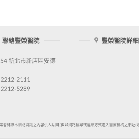
聯絡豐榮醫院
豐榮醫院詳細
154 新北市新店區安德
號
2212-2111
2212-5289
業者轉錄本網路資訊之內容供人點閱 [但以網路搜尋或連結方式進入醫療機構之網址(域)