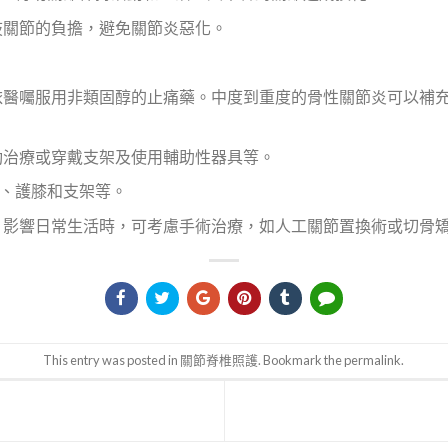
肢關節的負擔，避免關節炎惡化。
依醫囑服用非類固醇的止痛藥。中度到重度的骨性關節炎可以補
動治療或穿戴支架及使用輔助性器具等。
、護膝和支架等。
，影響日常生活時，可考慮手術治療，如人工關節置換術或切骨
This entry was posted in
關節脊椎照護
. Bookmark the
permalink
.