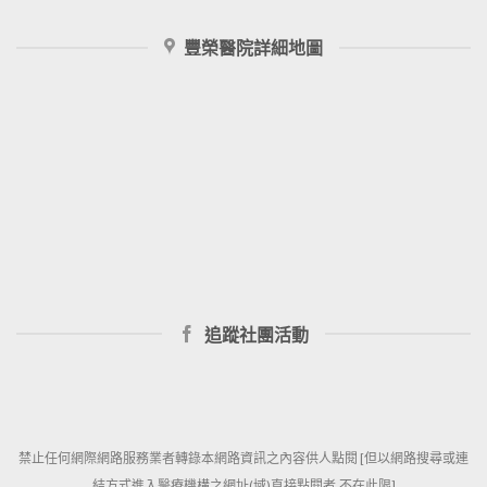
豐榮醫院詳細地圖
追蹤社團活動
禁止任何網際網路服務業者轉錄本網路資訊之內容供人點閱 [但以網路搜尋或連
結方式進入醫療機構之網址(域)直接點閱者,不在此限]