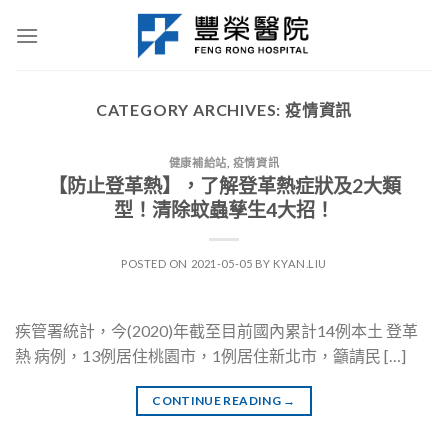
Skip
to
content
CATEGORY ARCHIVES:
疫情資訊
健康補給站
,
疫情資訊
【防止登革熱】，了解登革熱症狀及2大類
型！清除蚊蟲孳生4大招！
POSTED ON
2021-05-05
BY
KYAN.LIU
疾管署統計，今(2020)年截至目前國內累計14例本土 登革
熱 病例，13例居住桃園市，1例居住新北市，籲請民 […]
CONTINUE READING
→