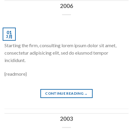
2006
01
3 月
Starting the firm, consulting lorem ipsum dolor sit amet,
consectetur adipisicing elit, sed do eiusmod tempor
incididunt.
{readmore}
CONTINUE READING
→
2003