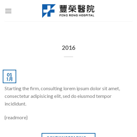
Skip
to
content
2016
01
1 月
Starting the firm, consulting lorem ipsum dolor sit amet,
consectetur adipisicing elit, sed do eiusmod tempor
incididunt.
{readmore}