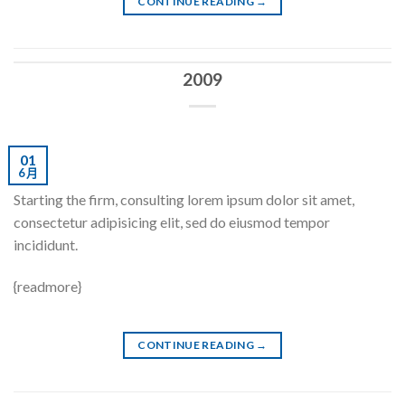
CONTINUE READING
→
2009
01
6 月
Starting the firm, consulting lorem ipsum dolor sit amet,
consectetur adipisicing elit, sed do eiusmod tempor
incididunt.
{readmore}
CONTINUE READING
→