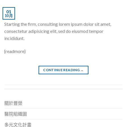
01
10 月
Starting the firm, consulting lorem ipsum dolor sit amet,
consectetur adipisicing elit, sed do eiusmod tempor
incididunt.
{readmore}
CONTINUE READING
→
關於豐榮
醫院組織圖
多元文化計畫