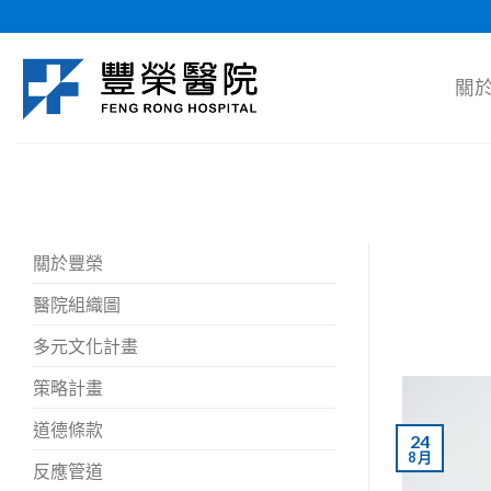
Skip
to
content
關
關於豐榮
醫院組織圖
多元文化計畫
策略計畫
道德條款
24
8 月
反應管道