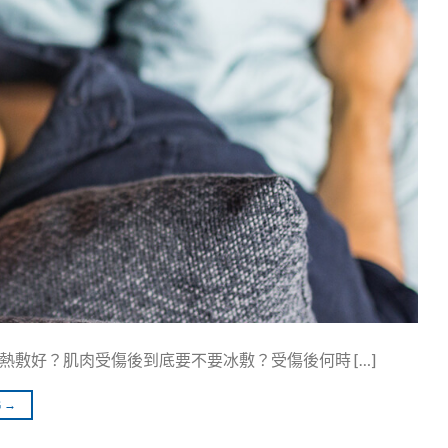
敷好？肌肉受傷後到底要不要冰敷？受傷後何時 […]
G
→