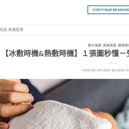
CONTINUE READIN
訊息
,
疼痛管理
整合復健
,
疼痛管理
,
關節脊
【冰敷時機&熱敷時機】１張圖秒懂－
POSTED ON
2021-02-18
BY