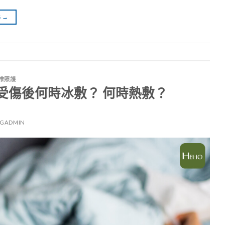
G
→
椎照護
受傷後何時冰敷？ 何時熱敷？
RGADMIN