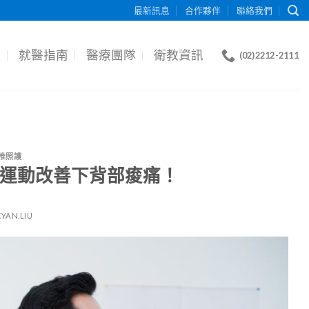
最新訊息
合作夥伴
聯絡我們
目
就醫指南
醫療團隊
衛教資訊
(02)2212-2111
椎照護
種運動改善下背部痠痛！
KYAN.LIU