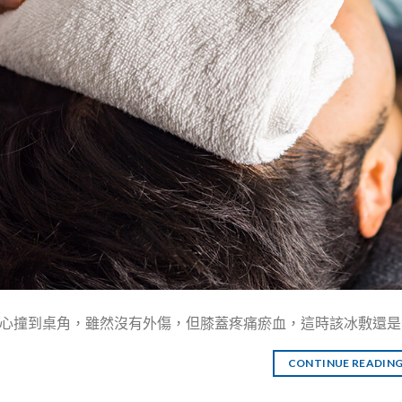
心撞到桌角，雖然沒有外傷，但膝蓋疼痛瘀血，這時該冰敷還是熱
CONTINUE READIN