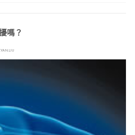
擾嗎？
KYAN.LIU